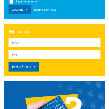
Zapamiętaj mnie
ZALOGUJ
Zapomnialem hasla
Rejestracja
Email
Pesel
PRZEJDŹ DALEJ