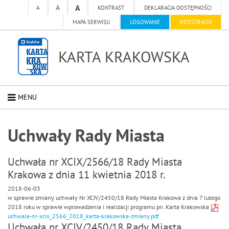
A
A
A
KONTRAST
DEKLARACJA DOSTĘPNOŚCI
MAPA SERWISU
LOGOWANIE
REJESTRACJA
KARTA KRAKOWSKA
MENU
Uchwały Rady Miasta
Uchwała nr XCIX/2566/18 Rady Miasta
Krakowa z dnia 11 kwietnia 2018 r.
2018-06-03
w sprawie zmiany uchwały Nr XCIV/2450/18 Rady Miasta Krakowa z dnia 7 lutego
2018 roku w sprawie wprowadzenia i realizacji programu pn. Karta Krakowska
uchwala-nr-xcix_2566_2018_karta-krakowska-zmiany.pdf
Uchwała nr XCIV/2450/18 Rady Miasta