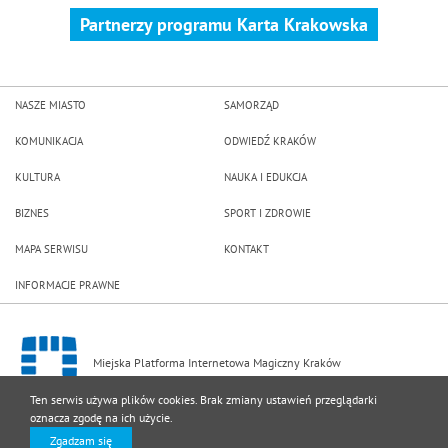
Partnerzy programu Karta Krakowska
NASZE MIASTO
SAMORZĄD
KOMUNIKACJA
ODWIEDŹ KRAKÓW
KULTURA
NAUKA I EDUKCJA
BIZNES
SPORT I ZDROWIE
MAPA SERWISU
KONTAKT
INFORMACJE PRAWNE
Miejska Platforma Internetowa Magiczny Kraków
Ten serwis używa plików cookies. Brak zmiany ustawień przeglądarki
oznacza zgodę na ich użycie.
▲
DO GÓRY
Zgadzam się